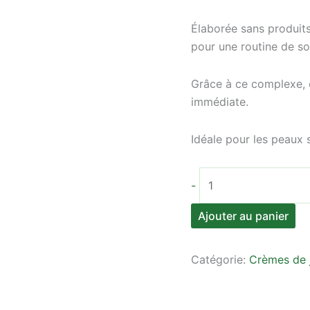
Élaborée sans produits
pour une routine de s
Grâce à ce complexe, 
immédiate.
Idéale pour les peaux 
quantité
-
de
Tulum
Ajouter au panier
-
Crème
Catégorie:
Crèmes de 
de
jour
Concombre